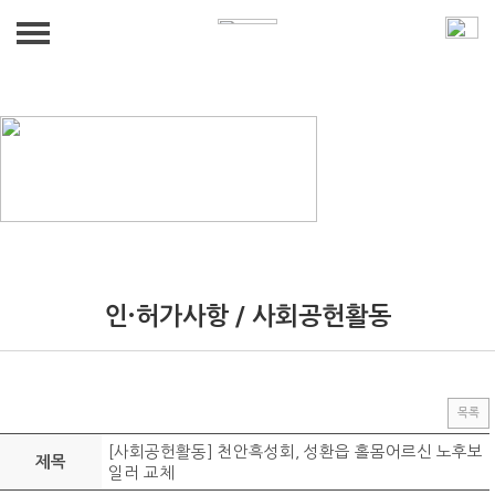
회사소개
인사말
사업영역
조직도
건물종합관리
사업 및 관리실적
회사개요 및 연혁
시설물유지관리
사업 / 관리 실적
견적문의
인·허가사항 / 사회공헌활동
경비보안서비스
인·허가사항 / 사회공헌활동
견적문의
공지사항
청소미화서비스
방역/소독
공지사항
목록
인재파견/아웃소싱
[사회공헌활동] 천안흑성회, 성환읍 홀몸어르신 노후보
제목
일러 교체