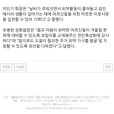
이인기 회장은 "날씨가 추워지면서 외부활동이 줄어들고 집안
에서의 생활이 길어지는 때에 어르신들을 위한 따뜻한 이웃사랑
을 실천할 수 있어 기쁘다"고 말했다.
오병창 성환읍장은 "몸과 마음이 취약한 어르신들이 겨울철 한
파에 대비할 수 있도록 보일러를 교체해주신 천안흑성회에 감사
하다"며 "앞으로도 도움이 필요한 주거 취약 가구를 발굴 및 지
원할 수 있도록 최선을 다하겠다"고 답했다.
이전글
다음글
목록
주소 :
(본사)
천안시 서북구 차돌고개4길44, 2층
(지사)
천안시 서북구 3공단6로 50, 129호 (
TEL
: (본사)1877-2377 (지사)041-578-8865 |
FAX
: 041-588-0117 |
btp2613@naver.com )
copyrightⓒ2022 BTPKOREA all rights reserved.