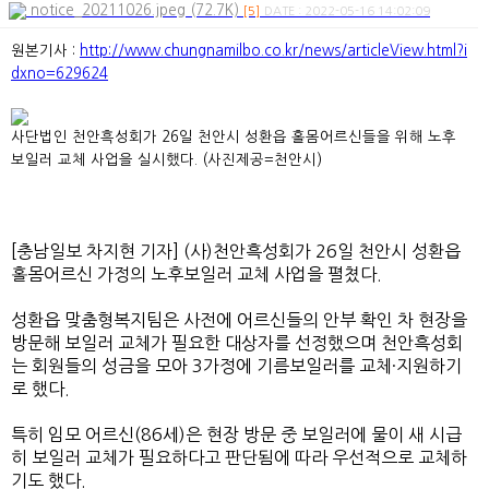
notice_20211026.jpeg (72.7K)
[5]
DATE : 2022-05-16 14:02:09
원본기사 :
http://www.chungnamilbo.co.kr/news/articleView.html?i
dxno=629624
사단법인 천안흑성회가 26일 천안시 성환읍 홀몸어르신들을 위해 노후
보일러 교체 사업을 실시했다. (사진제공=천안시)
[충남일보 차지현 기자] (사)천안흑성회가 26일 천안시 성환읍
홀몸어르신 가정의 노후보일러 교체 사업을 펼쳤다.
성환읍 맞춤형복지팀은 사전에 어르신들의 안부 확인 차 현장을
방문해 보일러 교체가 필요한 대상자를 선정했으며 천안흑성회
는 회원들의 성금을 모아 3가정에 기름보일러를 교체·지원하기
로 했다.
특히 임모 어르신(86세)은 현장 방문 중 보일러에 물이 새 시급
히 보일러 교체가 필요하다고 판단됨에 따라 우선적으로 교체하
기도 했다.